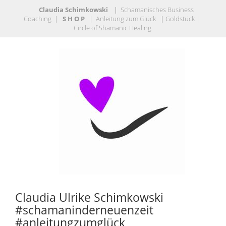
Claudia Schimkowski
|
Schamanisches Business
Coaching
|
S H O P
|
Anleitung zum Glück
|
Goldstück
|
Circle of Shamanic Healing
Claudia Ulrike Schimkowski
#schamaninderneuenzeit
#anleitungzumglück